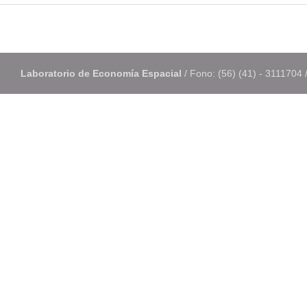
Laboratorio de Economía Espacial
/ Fono: (56) (41) - 3111704 